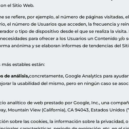
on el Sitio Web.
 se refiere, por ejemplo, al número de páginas visitadas, el 
o, el número de Usuarios que acceden, la frecuencia y reinci
rador o tipo de dispositivo desde el que se realiza la visita.
 necesidades para ofrecer a los Usuarios un Contenido y/o se
orma anónima y se elaboran informes de tendencias del Sitio
s más estables están:
s de análisis,
concretamente, Google Analytics para ayudar a
ejorar la usabilidad del mismo, pero en ningún caso se asoc
icio analítico de web prestado por Google, Inc., una compañ
y, Mountain View (California), CA 94043, Estados Unidos (“
n sobre las cookies, la información sobre la privacidad, o 
incipales características, periodo de expiración, etc. en el si